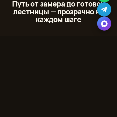
Путь от замера до готовой
лестницы — прозрачно на
каждом шаге
01
Лазерный 3D‑замер
Сканируем проём и помещение с точностью до
миллиметра
02
Проект и 3D‑модель
Показываем лестницу в вашем интерьере до начала