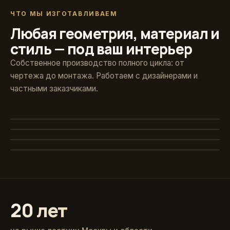
ЧТО МЫ ИЗГОТАВЛИВАЕМ
Любая геометрия, материал и
стиль — под ваш интерьер
Собственное производство полного цикла: от
чертежа до монтажа. Работаем с дизайнерами и
частными заказчиками.
Художественная ковка
Винтовые
Авторские кованые ограждения и поручни
Стекло и больцы
Компактные решения для любых проёмов
Классика из массива
Парящие ступени без видимого каркаса
Точёные балясины, дуб и ясень
20 лет