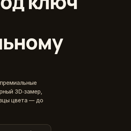
од ключ
льному
 премиальные
ерный 3D‑замер,
зцы цвета — до