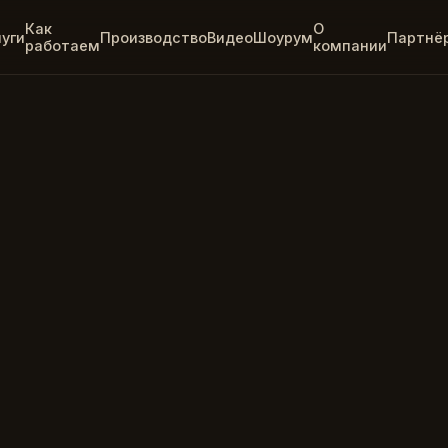
Как
О
луги
Производство
Видео
Шоурум
Партнё
работаем
компании