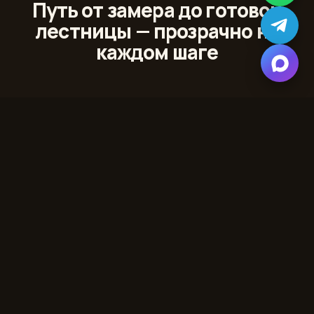
Путь от замера до готовой
лестницы — прозрачно на
каждом шаге
01
Лазерный 3D‑замер
Сканируем проём и помещение с точностью до
миллиметра
02
Проект и 3D‑модель
Показываем лестницу в вашем интерьере до начала