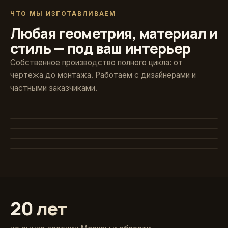
ЧТО МЫ ИЗГОТАВЛИВАЕМ
Любая геометрия, материал и
стиль — под ваш интерьер
Собственное производство полного цикла: от
чертежа до монтажа. Работаем с дизайнерами и
частными заказчиками.
Художественная ковка
Винтовые
Авторские кованые ограждения и поручни
Стекло и больцы
Компактные решения для любых проёмов
Классика из массива
Парящие ступени без видимого каркаса
Точёные балясины, дуб и ясень
20 лет