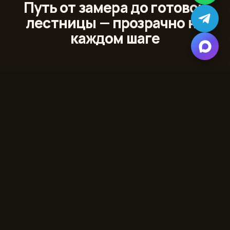
Путь от замера до готовой
лестницы — прозрачно на
каждом шаге
01
Лазерный 3D‑замер
Сканируем проём и помещение с точностью до
миллиметра
02
Проект и 3D‑модель
Показываем лестницу в вашем интерьере до начала