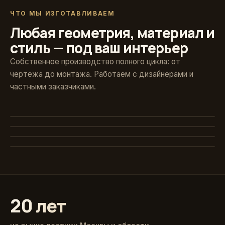
ЧТО МЫ ИЗГОТАВЛИВАЕМ
Любая геометрия, материал и
стиль — под ваш интерьер
Собственное производство полного цикла: от
чертежа до монтажа. Работаем с дизайнерами и
частными заказчиками.
Художественная ковка
Винтовые
Авторские кованые ограждения и поручни
Стекло и больцы
Компактные решения для любых проёмов
Классика из массива
Парящие ступени без видимого каркаса
Точёные балясины, дуб и ясень
20 лет