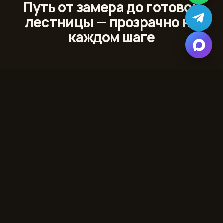
Путь от замера до готовой
лестницы — прозрачно на
каждом шаге
01
Лазерный 3D‑замер
Сканируем проём и помещение с точностью до
миллиметра
02
Проект и 3D‑модель
Показываем лестницу в вашем интерьере до начала