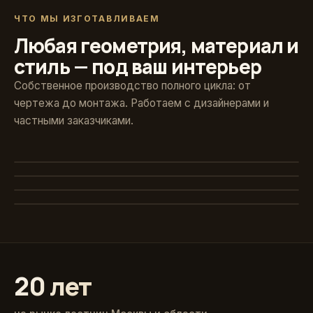
ЧТО МЫ ИЗГОТАВЛИВАЕМ
Любая геометрия, материал и
стиль — под ваш интерьер
Собственное производство полного цикла: от
чертежа до монтажа. Работаем с дизайнерами и
частными заказчиками.
Художественная ковка
Винтовые
Авторские кованые ограждения и поручни
Стекло и больцы
Компактные решения для любых проёмов
Классика из массива
Парящие ступени без видимого каркаса
Точёные балясины, дуб и ясень
20 лет