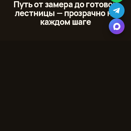
Путь от замера до готовой
лестницы — прозрачно на
каждом шаге
01
Лазерный 3D‑замер
Сканируем проём и помещение с точностью до
миллиметра
02
Проект и 3D‑модель
Показываем лестницу в вашем интерьере до начала