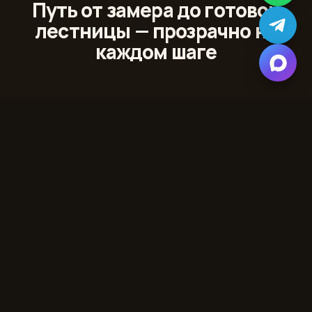
Путь от замера до готовой
лестницы — прозрачно на
каждом шаге
01
Лазерный 3D‑замер
Сканируем проём и помещение с точностью до
миллиметра
02
Проект и 3D‑модель
Показываем лестницу в вашем интерьере до начала