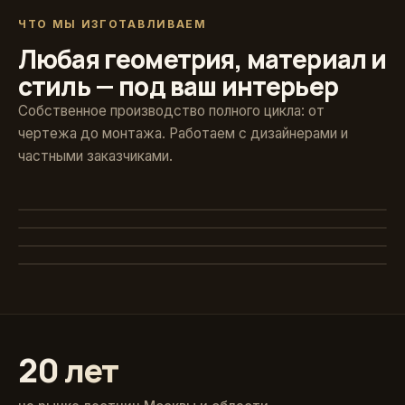
ЧТО МЫ ИЗГОТАВЛИВАЕМ
Любая геометрия, материал и
стиль — под ваш интерьер
Собственное производство полного цикла: от
чертежа до монтажа. Работаем с дизайнерами и
частными заказчиками.
Художественная ковка
Винтовые
Авторские кованые ограждения и поручни
Стекло и больцы
Компактные решения для любых проёмов
Классика из массива
Парящие ступени без видимого каркаса
Точёные балясины, дуб и ясень
20 лет