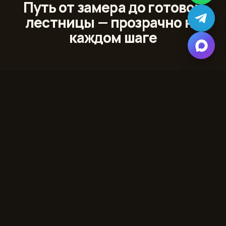
Путь от замера до готовой
лестницы — прозрачно на
каждом шаге
01
Лазерный 3D‑замер
Сканируем проём и помещение с точностью до
миллиметра
02
Проект и 3D‑модель
Показываем лестницу в вашем интерьере до начала