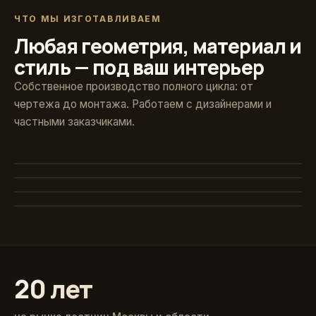
ЧТО МЫ ИЗГОТАВЛИВАЕМ
Любая геометрия, материал и
стиль — под ваш интерьер
Собственное производство полного цикла: от
чертежа до монтажа. Работаем с дизайнерами и
частными заказчиками.
Художественная ковка
Винтовые
Авторские кованые ограждения и поручни
Стекло и больцы
Компактные решения для любых проёмов
Классика из массива
Парящие ступени без видимого каркаса
Точёные балясины, дуб и ясень
20 лет