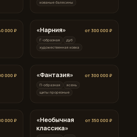
кованые балясины
«Нарния»
Г-образная
40 000 ₽
от 300 000 ₽
Г-образная
дуб
художественная ковка
«Фантазия»
П-образная
00 000 ₽
от 300 000 ₽
П-образная
ясень
щиты прорезные
«Необычная
П-образная
80 000 ₽
от 350 000 ₽
классика»