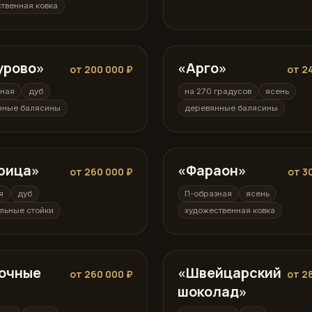
твенная ковка
урово»
ная
«Арго»
на 270 градусов
от 200 000 ₽
от 2
зная
дуб
на 270 градусов
ясень
нные балясины
деревянные балясины
рица»
я
«Фараон»
П-образная
от 260 000 ₽
от 3
я
дуб
П-образная
ясень
льные стойки
художественная ковка
очные
ная
«Швейцарский
П-образная
от 260 000 ₽
от 2
»
шоколад»