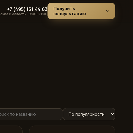
+7 (495) 151‑44‑63
Получить
консультацию
сква и область · 9:00–21:00