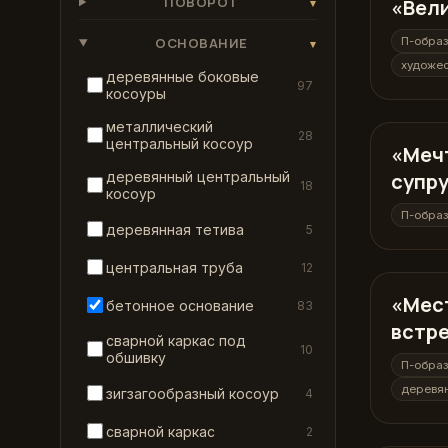
ПОВОРОТ
«Вел
П-образ
▾
ОСНОВАНИЕ
П-обра
▾
художес
деревянные боковые
97
косоуры
металлический
28
центральный косоур
«Меч
П-образ
деревянный центральный
супру
18
косоур
П-обра
деревянная тетива
5
центральная труба
12
«Мес
П-образ
бетонное основание
83
встр
сварной каркас под
10
обшивку
П-обра
деревя
зигзагообразный косоур
4
сварной каркас
2