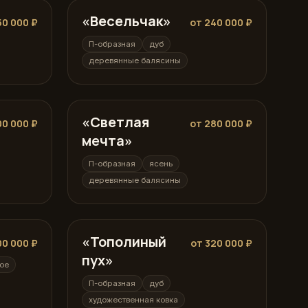
«Весельчак»
П-образная
50 000 ₽
от 240 000 ₽
П-образная
дуб
деревянные балясины
«Светлая
П-образная
00 000 ₽
от 280 000 ₽
мечта»
П-образная
ясень
деревянные балясины
«Тополиный
П-образная
00 000 ₽
от 320 000 ₽
пух»
ое
П-образная
дуб
художественная ковка