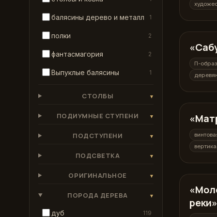
художес
балясины дерево и металл
1
полки
2
«Саб
П-образ
фантасмагория
2
П-обра
Выпуклые балясины
1
деревя
СТОЛБЫ
▾
ПОДИУМНЫЕ СТУПЕНИ
«Мат
винтова
▾
ПОДСТУПЕНИ
винтова
▾
вертика
ПОДСВЕТКА
▾
ОРИГИНАЛЬНОЕ
▾
«Мол
П-образ
ПОРОДА ДЕРЕВА
▾
реки
дуб
119