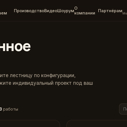
О
Производство
Видео
Шоурум
Партнёрам
аем
компании
Мо
нное
ите лестницу по конфигурации,
жите индивидуальный проект под ваш
3
работы