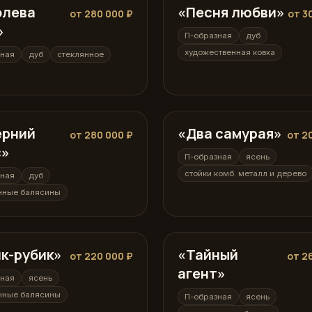
олева
ная
«Песня любви»
П-образная
от 280 000 ₽
от 3
»
П-образная
дуб
художественная ковка
зная
дуб
стеклянное
ерний
ная
«Два самурая»
П-образная
от 280 000 ₽
от 2
с»
П-образная
ясень
стойки комб. металл и дерево
зная
дуб
нные балясины
к-рубик»
ная
«Тайный
П-образная
от 220 000 ₽
от 2
агент»
зная
ясень
нные балясины
П-образная
ясень