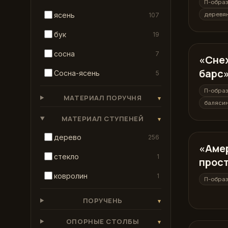
П-обра
ясень
деревя
107
бук
19
сосна
7
«Сне
П-образ
барс
Сосна-ясень
5
П-обра
МАТЕРИАЛ ПОРУЧНЯ
▾
баляси
МАТЕРИАЛ СТУПЕНЕЙ
▾
дерево
256
«Аме
П-образ
стекло
1
прос
ковролин
1
П-обра
ПОРУЧЕНЬ
▾
ОПОРНЫЕ СТОЛБЫ
▾