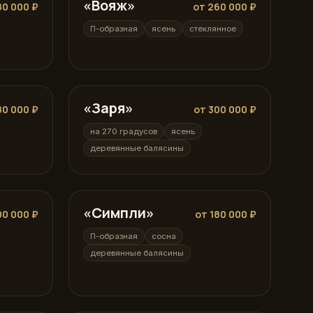
«Вояж»
П-образная
80 000 ₽
от 260 000 ₽
П-образная
ясень
стеклянное
«Заря»
на 270 градусов
80 000 ₽
от 300 000 ₽
на 270 градусов
ясень
деревянные балясины
«Симпли»
П-образная
00 000 ₽
от 180 000 ₽
П-образная
сосна
деревянные балясины