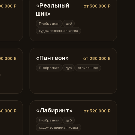
«Реальный
П-образная
00 000 ₽
от 300 000 ₽
шик»
П-образная
дуб
художественная ковка
«Пантеон»
П-образная
00 000 ₽
от 280 000 ₽
П-образная
дуб
стеклянное
«Лабиринт»
П-образная
60 000 ₽
от 320 000 ₽
П-образная
дуб
художественная ковка