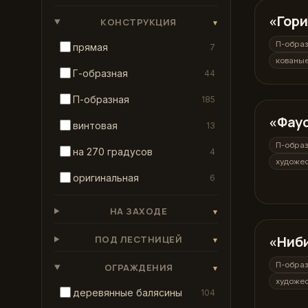
«Гор
П-образ
КОНСТРУКЦИЯ
▾
П-обра
прямая
7
кованы
Г-образная
44
П-образная
185
«Фау
П-образ
винтовая
13
П-обра
на 270 градусов
4
художес
оригинальная
6
НА ЗАХОДЕ
▾
«Ниб
П-образ
ПОД ЛЕСТНИЦЕЙ
▾
П-обра
ОГРАЖДЕНИЯ
▾
художес
деревянные балясины
104