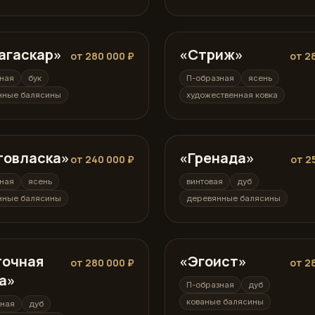
агаскар»
ая
«Стриж»
П-образная
от 280 000 ₽
от 2
ная
бук
П-образная
ясень
нные балясины
художественная ковка
товласка»
ая
«Гренада»
винтовая
от 240 000 ₽
от 2
ная
ясень
винтовая
дуб
нные балясины
деревянные балясины
точная
ная
«Эгоист»
П-образная
от 280 000 ₽
от 2
а»
П-образная
дуб
кованые балясины
зная
дуб