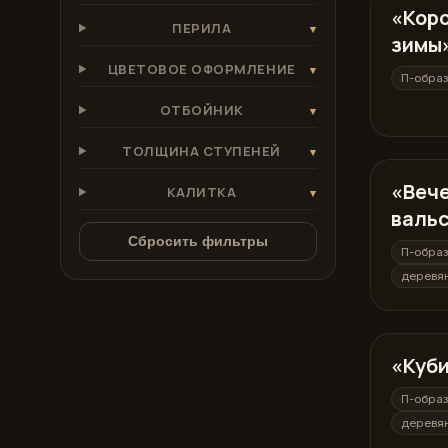
«Кор
П-образ
ПЕРИЛА
▾
зимы
ЦВЕТОВОЕ ОФОРМЛЕНИЕ
▾
П-обра
ОТБОЙНИК
▾
ТОЛЩИНА СТУПЕНЕЙ
▾
«Веч
П-образ
КАЛИТКА
▾
валь
Сбросить фильтры
П-обра
деревя
«Куби
П-образ
П-обра
деревя