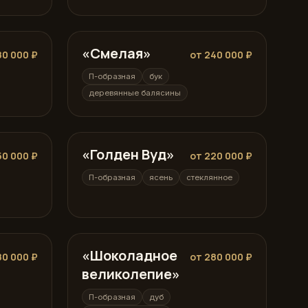
«Смелая»
П-образная
80 000 ₽
от 240 000 ₽
П-образная
бук
деревянные балясины
«Голден Вуд»
П-образная
50 000 ₽
от 220 000 ₽
П-образная
ясень
стеклянное
«Шоколадное
П-образная
80 000 ₽
от 280 000 ₽
великолепие»
П-образная
дуб