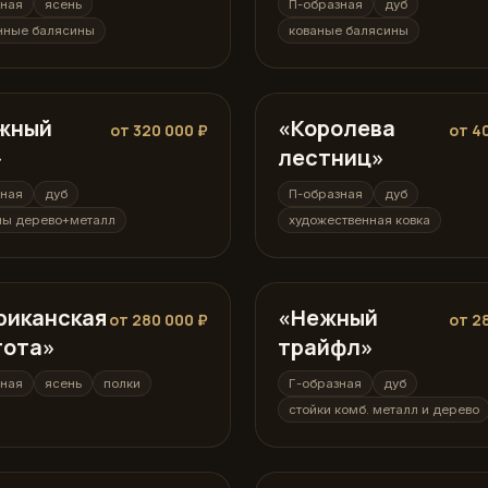
зная
ясень
П-образная
дуб
нные балясины
кованые балясины
жный
ная
«Королева
П-образная
от 320 000 ₽
от 4
»
лестниц»
зная
дуб
П-образная
дуб
ны дерево+металл
художественная ковка
риканская
ная
«Нежный
Г-образная
от 280 000 ₽
от 2
тота»
трайфл»
зная
ясень
полки
Г-образная
дуб
стойки комб. металл и дерево