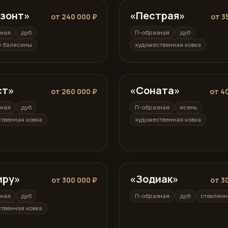
изонт»
ная
«Пестрая»
П-образная
от 240 000 ₽
от 3
зная
дуб
П-образная
дуб
е балясины
художественная ковка
ст»
ная
«Соната»
П-образная
от 260 000 ₽
от 4
зная
дуб
П-образная
ясень
твенная ковка
художественная ковка
иру»
ная
«Зодиак»
П-образная
от 300 000 ₽
от 3
зная
дуб
П-образная
дуб
стеклянн
твенная ковка