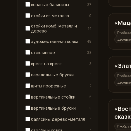
кованые балясины
27
стойки из металла
9
«Мад
Г-образн
стойки комб. металл и
14
дерево
Г-образ
деревя
художественная ковка
48
стеклянное
33
крест на крест
3
«Зла
Г-образн
паралельные бруски
1
Г-образ
деревя
щиты прорезные
2
вертикальные стойки
5
«Вос
П-образ
вертикальные бруски
3
сказк
балясины дерево+металл
1
П-обра
столбы и ковка
1