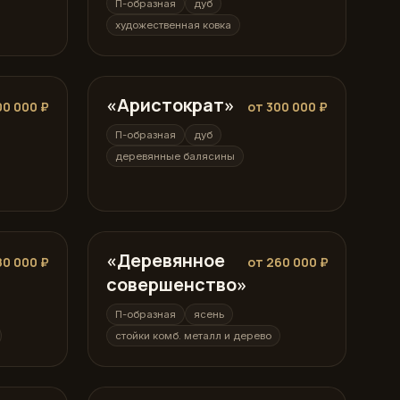
П-образная
дуб
художественная ковка
«Аристократ»
П-образная
00 000 ₽
от 300 000 ₽
П-образная
дуб
деревянные балясины
«Деревянное
П-образная
80 000 ₽
от 260 000 ₽
совершенство»
П-образная
ясень
стойки комб. металл и дерево