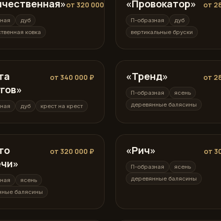
ичественная»
ная
«Провокатор»
П-образная
от 320 000 ₽
от 2
зная
дуб
П-образная
дуб
твенная ковка
вертикальные бруски
та
ная
«Тренд»
П-образная
от 340 000 ₽
от 2
гов»
П-образная
ясень
деревянные балясины
зная
дуб
крест на крест
то
ная
«Рич»
П-образная
от 320 000 ₽
от 3
ечи»
П-образная
ясень
деревянные балясины
зная
ясень
нные балясины