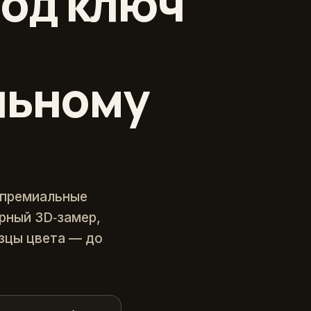
од ключ
льному
 премиальные
ерный 3D‑замер,
зцы цвета — до