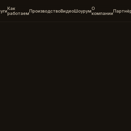
Как
О
луги
Производство
Видео
Шоурум
Партнё
работаем
компании