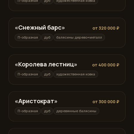
П-образная
дуб
художественная ковка
«Снежный барс»
П-образная
от 320 000 ₽
П-образная
дуб
балясины дерево+металл
«Королева лестниц»
П-образная
от 400 000 ₽
П-образная
дуб
художественная ковка
«Аристократ»
П-образная
от 300 000 ₽
П-образная
дуб
деревянные балясины