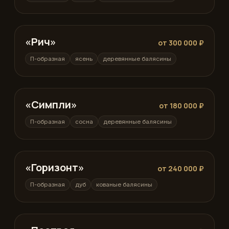
«Рич»
П-образная
от 300 000 ₽
П-образная
ясень
деревянные балясины
«Симпли»
П-образная
от 180 000 ₽
П-образная
сосна
деревянные балясины
«Горизонт»
П-образная
от 240 000 ₽
П-образная
дуб
кованые балясины
П-образная