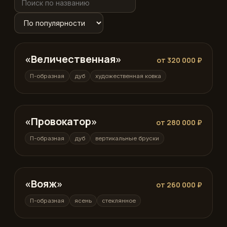
«Величественная»
П-образная
от 320 000 ₽
П-образная
дуб
художественная ковка
«Провокатор»
П-образная
от 280 000 ₽
П-образная
дуб
вертикальные бруски
«Вояж»
П-образная
от 260 000 ₽
П-образная
ясень
стеклянное