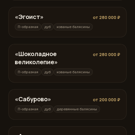
«Эгоист»
П-образная
от 280 000 ₽
П-образная
дуб
кованые балясины
«Шоколадное
П-образная
от 280 000 ₽
великолепие»
П-образная
дуб
кованые балясины
«Сабурово»
П-образная
от 200 000 ₽
П-образная
дуб
деревянные балясины
на 270 градусов