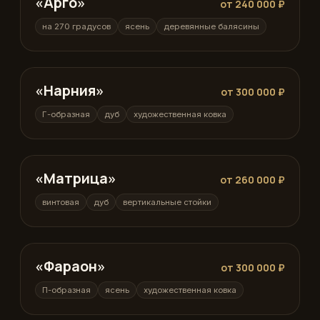
«Арго»
от 240 000 ₽
на 270 градусов
ясень
деревянные балясины
«Нарния»
Г-образная
от 300 000 ₽
Г-образная
дуб
художественная ковка
«Матрица»
винтовая
от 260 000 ₽
винтовая
дуб
вертикальные стойки
«Фараон»
П-образная
от 300 000 ₽
П-образная
ясень
художественная ковка