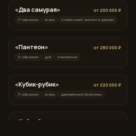
«Два самурая»
П-образная
от 200 000 ₽
П-образная
ясень
стойки комб. металл и дерево
«Пантеон»
П-образная
от 280 000 ₽
П-образная
дуб
стеклянное
«Кубик-рубик»
П-образная
от 220 000 ₽
П-образная
ясень
деревянные балясины
«Тайный агент»
П-образная
от 260 000 ₽
П-образная
ясень
вертикальные бруски