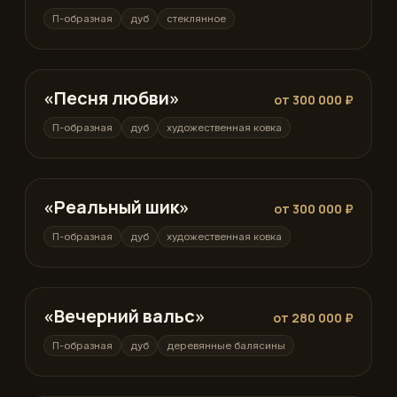
П-образная
дуб
стеклянное
«Песня любви»
П-образная
от 300 000 ₽
П-образная
дуб
художественная ковка
«Реальный шик»
П-образная
от 300 000 ₽
П-образная
дуб
художественная ковка
«Вечерний вальс»
П-образная
от 280 000 ₽
П-образная
дуб
деревянные балясины