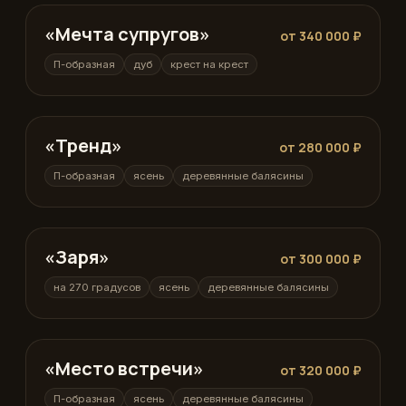
«Мечта супругов»
П-образная
от 340 000 ₽
П-образная
дуб
крест на крест
«Тренд»
П-образная
от 280 000 ₽
П-образная
ясень
деревянные балясины
«Заря»
на 270 градусов
от 300 000 ₽
на 270 градусов
ясень
деревянные балясины
«Место встречи»
П-образная
от 320 000 ₽
П-образная
ясень
деревянные балясины