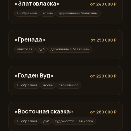
«Златовласка»
Г-образная
от 240 000 ₽
Г-образная
ясень
деревянные балясины
«Гренада»
винтовая
от 250 000 ₽
винтовая
дуб
деревянные балясины
«Голден Вуд»
П-образная
от 220 000 ₽
П-образная
ясень
стеклянное
«Восточная сказка»
П-образная
от 280 000 ₽
П-образная
дуб
художественная ковка