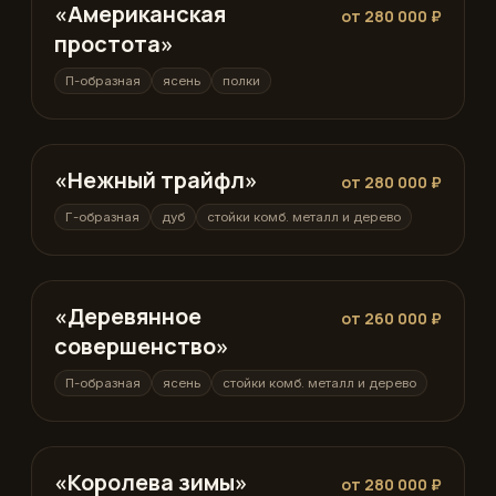
«Американская
П-образная
от 280 000 ₽
простота»
П-образная
ясень
полки
«Нежный трайфл»
Г-образная
от 280 000 ₽
Г-образная
дуб
стойки комб. металл и дерево
«Деревянное
П-образная
от 260 000 ₽
совершенство»
П-образная
ясень
стойки комб. металл и дерево
«Королева зимы»
П-образная
от 280 000 ₽