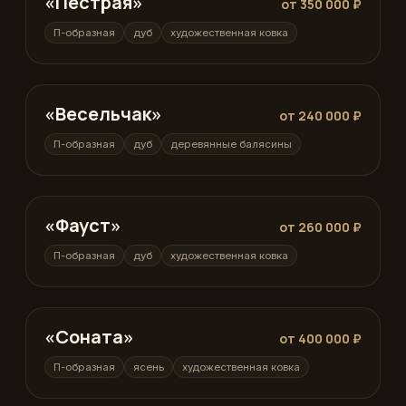
«Пестрая»
от 350 000 ₽
П-образная
дуб
художественная ковка
«Весельчак»
П-образная
от 240 000 ₽
П-образная
дуб
деревянные балясины
«Фауст»
П-образная
от 260 000 ₽
П-образная
дуб
художественная ковка
«Соната»
П-образная
от 400 000 ₽
П-образная
ясень
художественная ковка