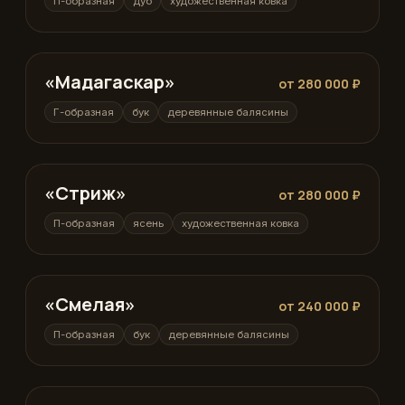
П-образная
дуб
художественная ковка
«Мадагаскар»
Г-образная
от 280 000 ₽
Г-образная
бук
деревянные балясины
«Стриж»
П-образная
от 280 000 ₽
П-образная
ясень
художественная ковка
«Смелая»
П-образная
от 240 000 ₽
П-образная
бук
деревянные балясины