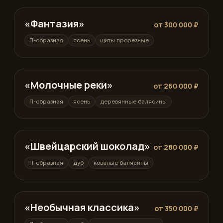
«Фантазия»
П-образная
от 300 000 ₽
П-образная
ясень
щиты прорезные
«Молочные реки»
П-образная
от 260 000 ₽
П-образная
ясень
деревянные балясины
«Швейцарский шоколад»
П-образная
от 280 000 ₽
П-образная
дуб
кованые балясины
«Необычная классика»
П-образная
от 350 000 ₽