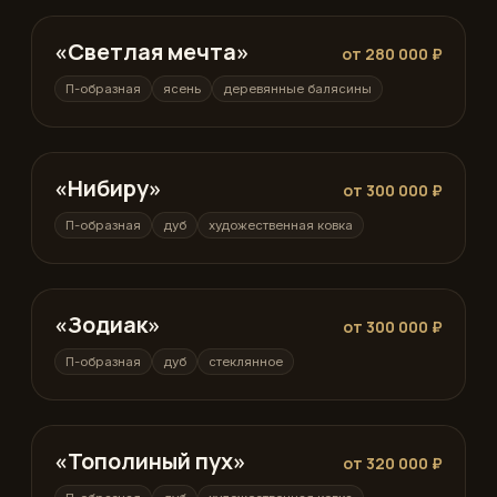
«Светлая мечта»
П-образная
от 280 000 ₽
П-образная
ясень
деревянные балясины
«Нибиру»
П-образная
от 300 000 ₽
П-образная
дуб
художественная ковка
«Зодиак»
П-образная
от 300 000 ₽
П-образная
дуб
стеклянное
«Тополиный пух»
П-образная
от 320 000 ₽