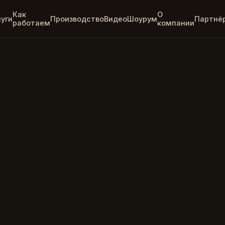
Как
О
луги
Производство
Видео
Шоурум
Партнё
работаем
компании