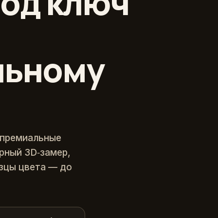
од ключ
льному
 премиальные
ерный 3D‑замер,
зцы цвета — до