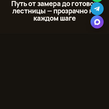
Путь от замера до готовой
лестницы — прозрачно на
каждом шаге
01
Лазерный 3D‑замер
Сканируем проём и помещение с точностью до
миллиметра
02
Проект и 3D‑модель
Показываем лестницу в вашем интерьере до начала