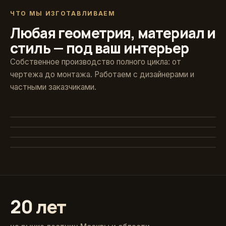
ЧТО МЫ ИЗГОТАВЛИВАЕМ
Любая геометрия, материал и
стиль — под ваш интерьер
Собственное производство полного цикла: от
чертежа до монтажа. Работаем с дизайнерами и
частными заказчиками.
Художественная ковка
Винтовые
Авторские кованые ограждения и поручни
Стекло и больцы
Компактные решения для любых проёмов
Классика из массива
Парящие ступени без видимого каркаса
Точёные балясины, дуб и ясень
20 лет