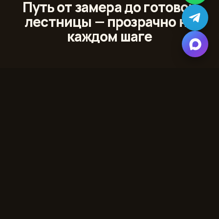
Путь от замера до готовой
лестницы — прозрачно на
каждом шаге
01
Лазерный 3D‑замер
Сканируем проём и помещение с точностью до
миллиметра
02
Проект и 3D‑модель
Показываем лестницу в вашем интерьере до начала