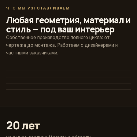
ЧТО МЫ ИЗГОТАВЛИВАЕМ
Любая геометрия, материал и
стиль — под ваш интерьер
Собственное производство полного цикла: от
чертежа до монтажа. Работаем с дизайнерами и
частными заказчиками.
Художественная ковка
Винтовые
Авторские кованые ограждения и поручни
Стекло и больцы
Компактные решения для любых проёмов
Классика из массива
Парящие ступени без видимого каркаса
Точёные балясины, дуб и ясень
20 лет