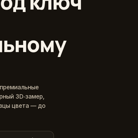
од ключ
льному
 премиальные
ерный 3D‑замер,
зцы цвета — до