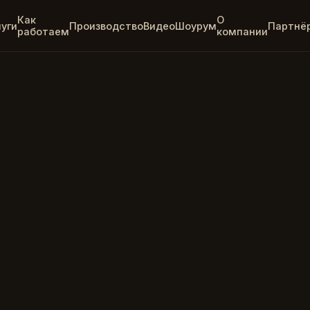
Как
О
луги
Производство
Видео
Шоурум
Партнё
работаем
компании