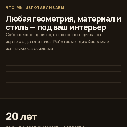
ЧТО МЫ ИЗГОТАВЛИВАЕМ
Любая геометрия, материал и
стиль — под ваш интерьер
Собственное производство полного цикла: от
чертежа до монтажа. Работаем с дизайнерами и
частными заказчиками.
Художественная ковка
Винтовые
Авторские кованые ограждения и поручни
Стекло и больцы
Компактные решения для любых проёмов
Классика из массива
Парящие ступени без видимого каркаса
Точёные балясины, дуб и ясень
20 лет