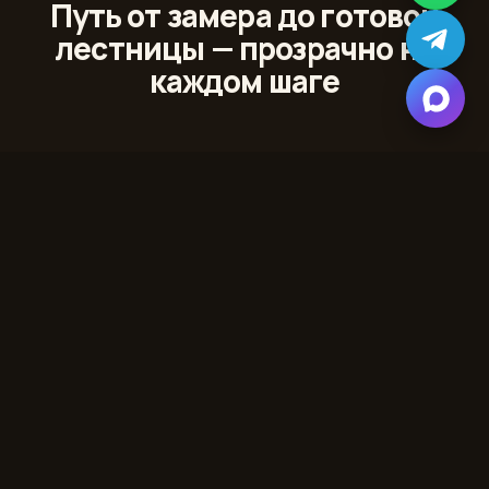
Путь от замера до готовой
лестницы — прозрачно на
каждом шаге
01
Лазерный 3D‑замер
Сканируем проём и помещение с точностью до
миллиметра
02
Проект и 3D‑модель
Показываем лестницу в вашем интерьере до начала