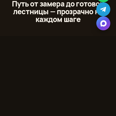
Путь от замера до готовой
лестницы — прозрачно на
каждом шаге
01
Лазерный 3D‑замер
Сканируем проём и помещение с точностью до
миллиметра
02
Проект и 3D‑модель
Показываем лестницу в вашем интерьере до начала