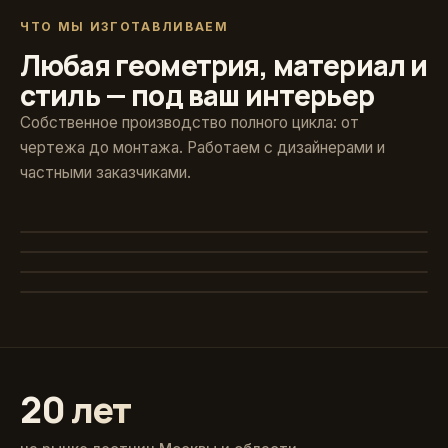
ЧТО МЫ ИЗГОТАВЛИВАЕМ
Любая геометрия, материал и
стиль — под ваш интерьер
Собственное производство полного цикла: от
чертежа до монтажа. Работаем с дизайнерами и
частными заказчиками.
Художественная ковка
Винтовые
Авторские кованые ограждения и поручни
Стекло и больцы
Компактные решения для любых проёмов
Классика из массива
Парящие ступени без видимого каркаса
Точёные балясины, дуб и ясень
20 лет