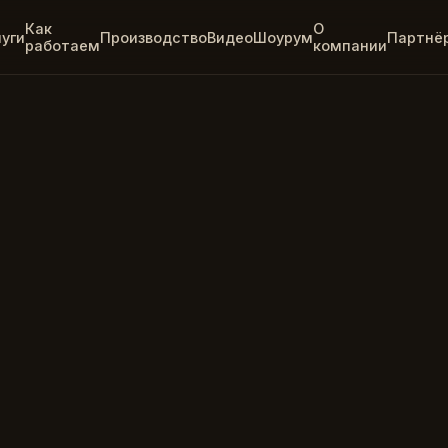
Как
О
луги
Производство
Видео
Шоурум
Партнё
работаем
компании