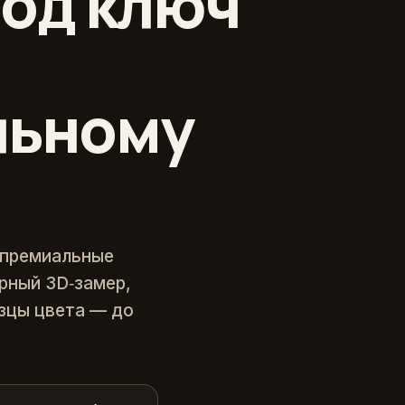
од ключ
льному
 премиальные
ерный 3D‑замер,
зцы цвета — до