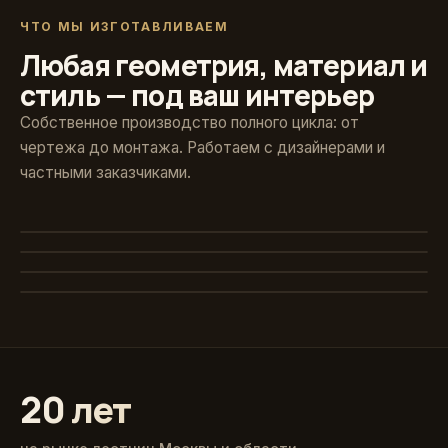
ЧТО МЫ ИЗГОТАВЛИВАЕМ
Любая геометрия, материал и
стиль — под ваш интерьер
Собственное производство полного цикла: от
чертежа до монтажа. Работаем с дизайнерами и
частными заказчиками.
Художественная ковка
Винтовые
Авторские кованые ограждения и поручни
Стекло и больцы
Компактные решения для любых проёмов
Классика из массива
Парящие ступени без видимого каркаса
Точёные балясины, дуб и ясень
20 лет