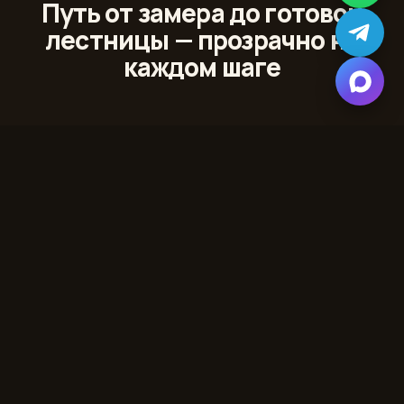
Путь от замера до готовой
лестницы — прозрачно на
каждом шаге
01
Лазерный 3D‑замер
Сканируем проём и помещение с точностью до
миллиметра
02
Проект и 3D‑модель
Показываем лестницу в вашем интерьере до начала