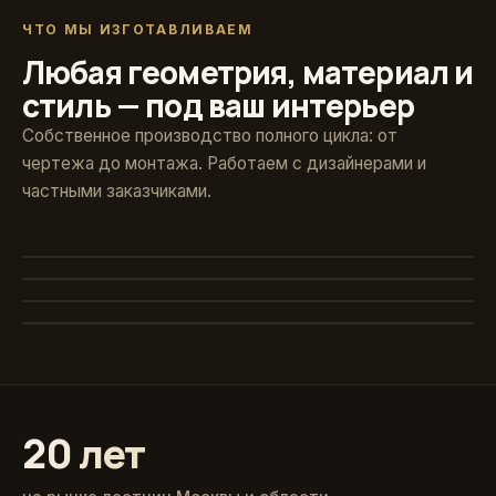
ЧТО МЫ ИЗГОТАВЛИВАЕМ
Любая геометрия, материал и
стиль — под ваш интерьер
Собственное производство полного цикла: от
чертежа до монтажа. Работаем с дизайнерами и
частными заказчиками.
Художественная ковка
Винтовые
Авторские кованые ограждения и поручни
Стекло и больцы
Компактные решения для любых проёмов
Классика из массива
Парящие ступени без видимого каркаса
Точёные балясины, дуб и ясень
20 лет