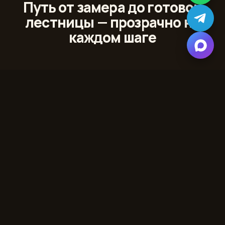
Путь от замера до готовой
лестницы — прозрачно на
каждом шаге
01
Лазерный 3D‑замер
Сканируем проём и помещение с точностью до
миллиметра
02
Проект и 3D‑модель
Показываем лестницу в вашем интерьере до начала