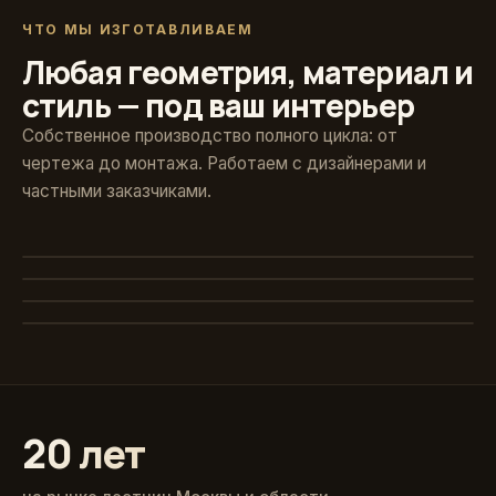
ЧТО МЫ ИЗГОТАВЛИВАЕМ
Любая геометрия, материал и
стиль — под ваш интерьер
Собственное производство полного цикла: от
чертежа до монтажа. Работаем с дизайнерами и
частными заказчиками.
Художественная ковка
Винтовые
Авторские кованые ограждения и поручни
Стекло и больцы
Компактные решения для любых проёмов
Классика из массива
Парящие ступени без видимого каркаса
Точёные балясины, дуб и ясень
20 лет