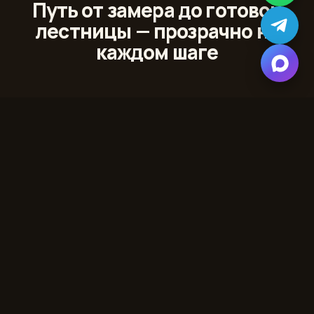
Путь от замера до готовой
лестницы — прозрачно на
каждом шаге
01
Лазерный 3D‑замер
Сканируем проём и помещение с точностью до
миллиметра
02
Проект и 3D‑модель
Показываем лестницу в вашем интерьере до начала