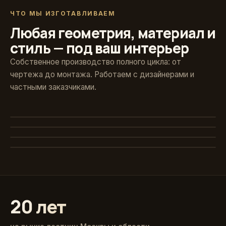
ЧТО МЫ ИЗГОТАВЛИВАЕМ
Любая геометрия, материал и
стиль — под ваш интерьер
Собственное производство полного цикла: от
чертежа до монтажа. Работаем с дизайнерами и
частными заказчиками.
Художественная ковка
Винтовые
Авторские кованые ограждения и поручни
Стекло и больцы
Компактные решения для любых проёмов
Классика из массива
Парящие ступени без видимого каркаса
Точёные балясины, дуб и ясень
20 лет