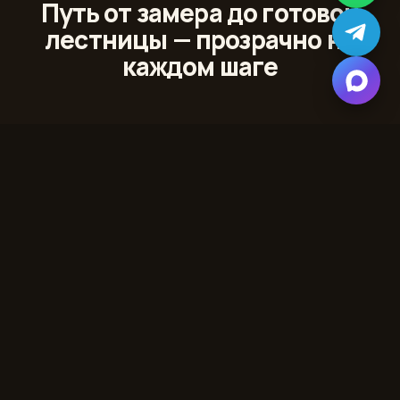
Путь от замера до готовой
лестницы — прозрачно на
каждом шаге
01
Лазерный 3D‑замер
Сканируем проём и помещение с точностью до
миллиметра
02
Проект и 3D‑модель
Показываем лестницу в вашем интерьере до начала